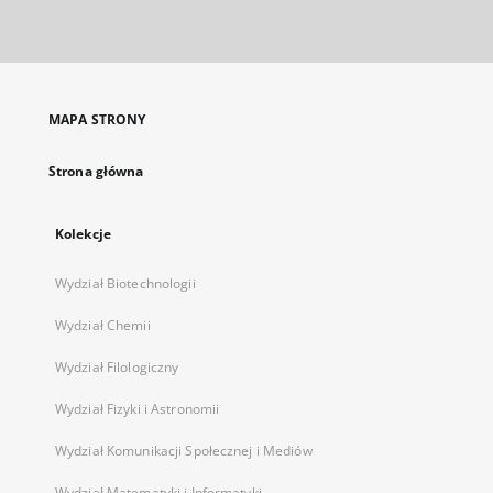
zewnętrzny,
otworzy
się
w
nowej
MAPA STRONY
karcie
Strona główna
Kolekcje
Wydział Biotechnologii
Wydział Chemii
Wydział Filologiczny
Wydział Fizyki i Astronomii
Wydział Komunikacji Społecznej i Mediów
Wydział Matematyki i Informatyki