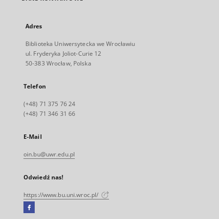
Adres
Biblioteka Uniwersytecka we Wrocławiu
ul. Fryderyka Joliot-Curie 12
50-383 Wrocław, Polska
Telefon
(+48) 71 375 76 24
(+48) 71 346 31 66
E-Mail
oin.bu@uwr.edu.pl
Odwiedź nas!
https://www.bu.uni.wroc.pl/
Facebook
Link